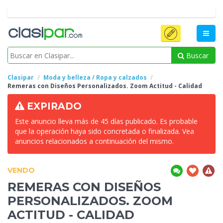
Buscar
Clasipar
Moda y belleza / Ropa y calzados
Remeras con Diseños Personalizados. Zoom Actitud -
Calidad
EXPIRADO
Este anuncio lleva más de 45 días publicado. Es probable
que la operación haya sido concretada o finalizada. Vea
anuncios relacionados a continuación del mismo.
VENDO
REMERAS CON DISEÑOS
PERSONALIZADOS. ZOOM
ACTITUD -
CALIDAD