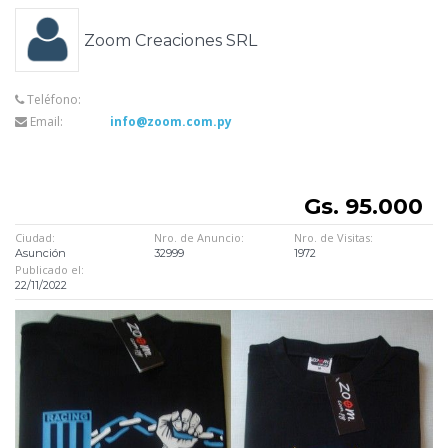
Zoom Creaciones SRL
Teléfono:
Email:
info@zoom.com.py
Gs. 95.000
Ciudad:
Nro. de Anuncio:
Nro. de Visitas:
Asunción
32999
1972
Publicado el:
22/11/2022