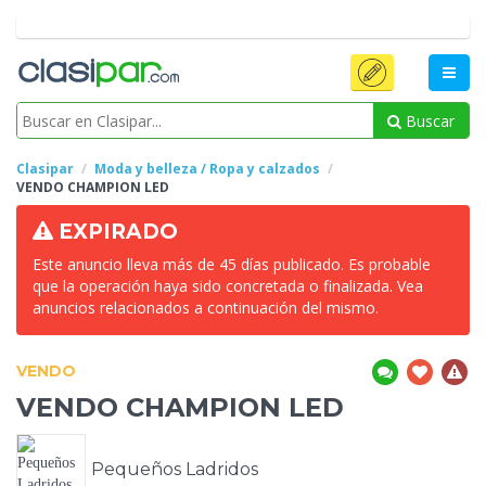
Buscar
Clasipar
Moda y belleza / Ropa y calzados
VENDO
CHAMPION LED
EXPIRADO
Este anuncio lleva más de 45 días publicado. Es probable
que la operación haya sido concretada o finalizada. Vea
anuncios relacionados a continuación del mismo.
VENDO
VENDO
CHAMPION LED
Pequeños Ladridos