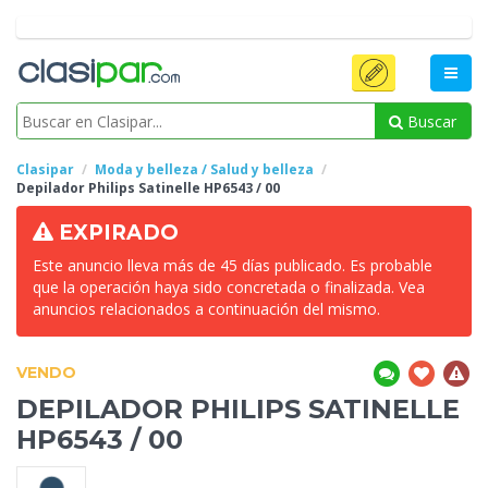
Buscar
Clasipar
Moda y belleza / Salud y belleza
Depilador Philips Satinelle HP6543
/ 00
EXPIRADO
Este anuncio lleva más de 45 días publicado. Es probable
que la operación haya sido concretada o finalizada. Vea
anuncios relacionados a continuación del mismo.
VENDO
DEPILADOR PHILIPS SATINELLE
HP6543
/ 00