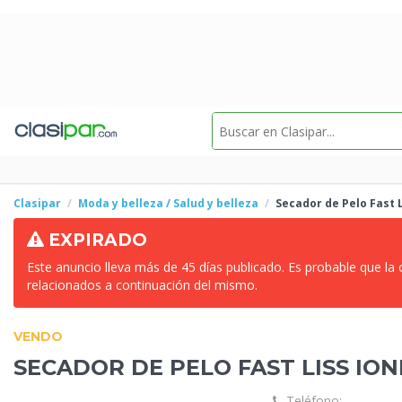
Clasipar
Moda y belleza / Salud y belleza
Secador de Pelo
Fast L
EXPIRADO
Este anuncio lleva más de 45 días publicado. Es probable que la
relacionados a continuación del mismo.
VENDO
SECADOR DE PELO
FAST LISS IONI
Teléfono: