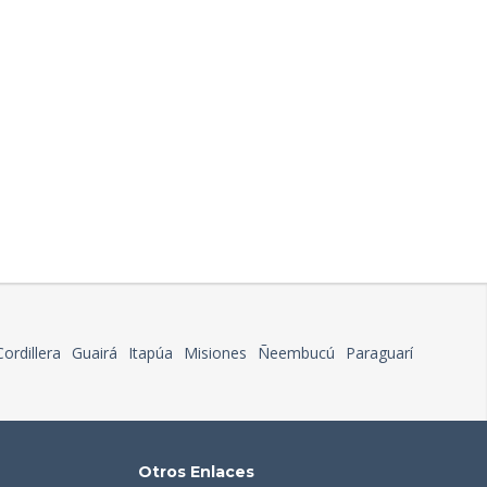
Cordillera
Guairá
Itapúa
Misiones
Ñeembucú
Paraguarí
Otros Enlaces