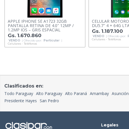
APPLE IPHONE SE A1723 32GB
CELULAR MOTOROL
PANTALLA RETINA DE 4.0″ 12MP /
DU5.7″ 4 + 64G LTA
1.2MP IOS – GRIS ESPACIAL
Gs. 1.187.100
Gs. 1.670.860
VENDO
| Ofrecido por:
Celulares - Teléfonos
VENDO
| Ofrecido por:
Particular
|
Celulares - Teléfonos
Clasificados en:
Todo Paraguay
Alto Paraguay
Alto Paraná
Amambay
Asunción
Presidente Hayes
San Pedro
Legales