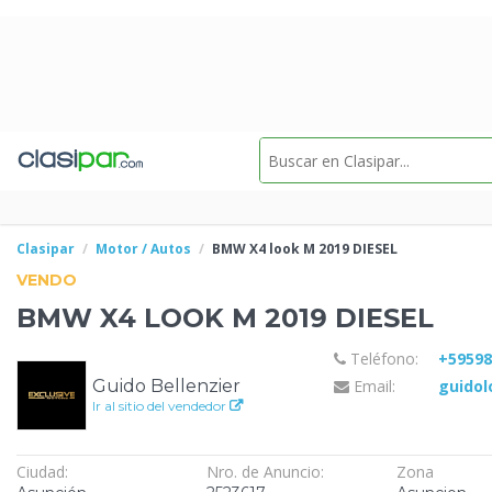
Clasipar
Motor / Autos
BMW X4 look M
2019 DIESEL
VENDO
BMW X4 LOOK M
2019 DIESEL
Teléfono:
+5959
Guido Bellenzier
Email:
guido
Ir al sitio del vendedor
Ciudad:
Nro. de Anuncio:
Zona