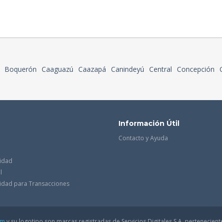
Boquerón
Caaguazú
Caazapá
Canindeyú
Central
Concepción
Información Útil
Contacto y Ayuda
cidad
l
acidad para Transacciones
om
y su logotipo son marcas registradas de Servicios Digitales S.A. pertenecient