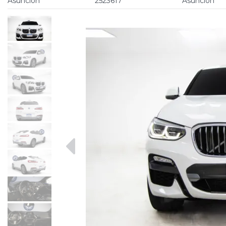
Asunción
2523617
Asuncion