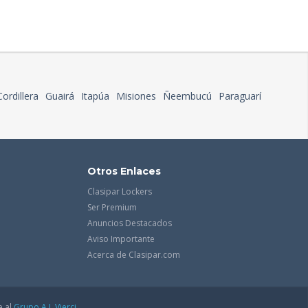
Cordillera
Guairá
Itapúa
Misiones
Ñeembucú
Paraguarí
Otros Enlaces
Clasipar Lockers
Ser Premium
Anuncios Destacados
Aviso Importante
Acerca de Clasipar.com
e al
Grupo A.J. Vierci.