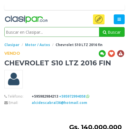
Buscar
Clasipar
Motor / Autos
Chevrolet S10 LTZ
2016 fin
VENDO
CHEVROLET S10 LTZ
2016 FIN
Teléfono:
+595982984213
+595972994058
Email:
alcidescabral36@hotmail.com
Gs. 140.000.000