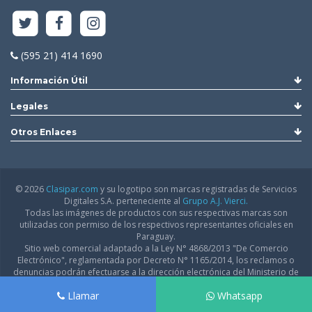
(595 21) 414 1690
Información Útil
Legales
Otros Enlaces
© 2026
Clasipar.com
y su logotipo son marcas registradas de Servicios
Digitales S.A. perteneciente al
Grupo A.J. Vierci.
Todas las imágenes de productos con sus respectivas marcas son
utilizadas con permiso de los respectivos representantes oficiales en
Paraguay.
Sitio web comercial adaptado a la Ley N° 4868/2013 "De Comercio
Electrónico", reglamentada por Decreto N° 1165/2014, los reclamos o
denuncias podrán efectuarse a la dirección electrónica del Ministerio de
Industria y Comercio:
infodgfdce@mic.gov.py
Llamar
Whatsapp