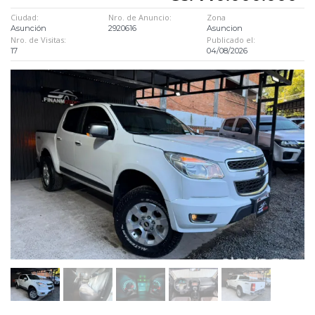
Ciudad:
Nro. de Anuncio:
Zona
Asunción
2920616
Asuncion
Nro. de Visitas:
Publicado el:
17
04/08/2026