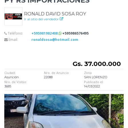
PY RS IMPORTACIONES
RONALD DAVID SOSA ROY
Ir al sitio del vendedor
Teléfono:
+595981982408
+595986576495
Email:
ronaldsosa@hotmail.com
Gs. 37.000.000
Ciudad:
Nro. de Anuncio:
Zona
Asunción
22088
SAN LORENZO
Nro. de Visitas:
Publicado el:
3685
14/03/2022