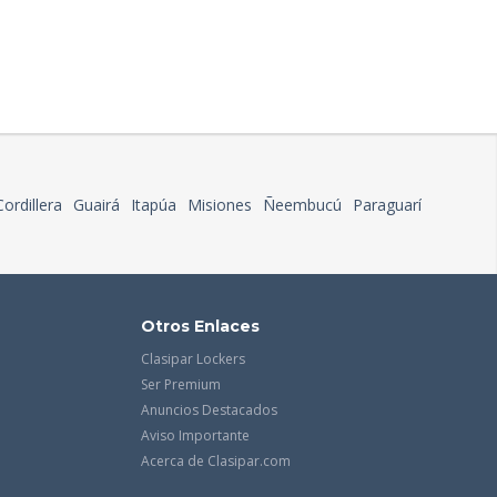
Cordillera
Guairá
Itapúa
Misiones
Ñeembucú
Paraguarí
Otros Enlaces
Clasipar Lockers
Ser Premium
Anuncios Destacados
Aviso Importante
Acerca de Clasipar.com