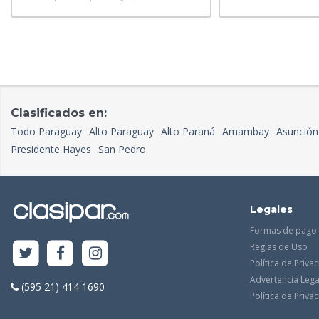
Clasificados en:
Todo Paraguay
Alto Paraguay
Alto Paraná
Amambay
Asunción
Presidente Hayes
San Pedro
Legales
Formas de pago
Reglas de Uso
Política de Priva
Advertencia Lega
(595 21) 414 1690
Política de Priv