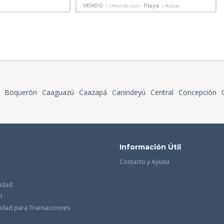
VENDO
| Ofrecido por:
Playa
|
Autos
Boquerón
Caaguazú
Caazapá
Canindeyú
Central
Concepción
Información Útil
Contacto y Ayuda
cidad
l
acidad para Transacciones