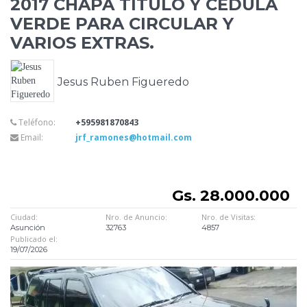
2017 CHAPA TÍTULO Y CÉDULA
VERDE PARA CIRCULAR Y
VARIOS EXTRAS.
Jesus Ruben Figueredo
Teléfono:
+595981870843
Email:
jrf_ramones@hotmail.com
Gs. 28.000.000
Ciudad:
Nro. de Anuncio:
Nro. de Visitas:
Asunción
32763
4857
Publicado el:
19/07/2026