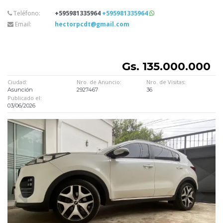
Teléfono:
+595981335964
+595981335964
Email:
hectorpcdt@gmail.com
Gs. 135.000.000
Ciudad:
Nro. de Anuncio:
Nro. de Visitas:
Asunción
2927467
36
Publicado el:
03/06/2026