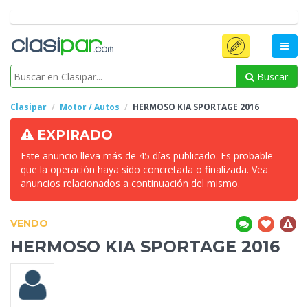
Buscar
Clasipar
Motor / Autos
HERMOSO KIA SPORTAGE
2016
EXPIRADO
Este anuncio lleva más de 45 días publicado. Es probable
que la operación haya sido concretada o finalizada. Vea
anuncios relacionados a continuación del mismo.
VENDO
HERMOSO KIA SPORTAGE
2016