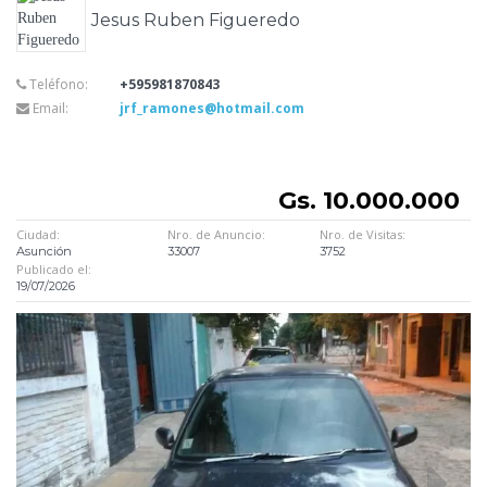
Jesus Ruben Figueredo
Teléfono:
+595981870843
Email:
jrf_ramones@hotmail.com
Gs. 10.000.000
Ciudad:
Nro. de Anuncio:
Nro. de Visitas:
Asunción
33007
3752
Publicado el:
19/07/2026