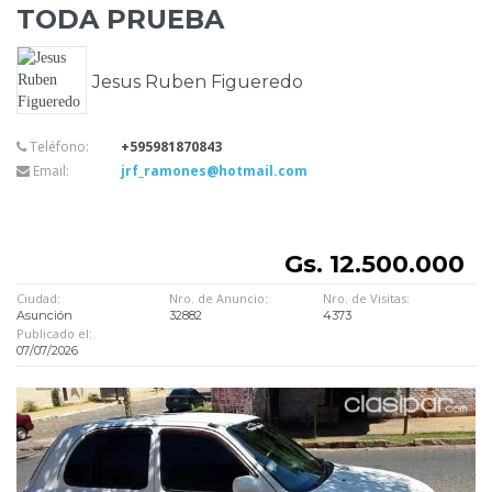
TODA PRUEBA
Jesus Ruben Figueredo
Teléfono:
+595981870843
Email:
jrf_ramones@hotmail.com
Gs. 12.500.000
Ciudad:
Nro. de Anuncio:
Nro. de Visitas:
Asunción
32882
4373
Publicado el:
07/07/2026