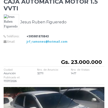
CAJA AUTOMATICA MOTOR 1.5
VVTI
Jesus Ruben Figueredo
Teléfono:
+595981870843
Email:
jrf_ramones@hotmail.com
Gs. 23.000.000
Ciudad:
Nro. de Anuncio:
Nro. de Visitas:
Asunción
32711
1417
Publicado el:
17/07/2026