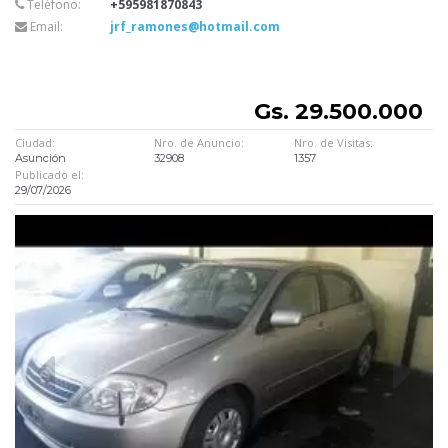
Teléfono:
+595981870843
Email:
jrf_ramones@hotmail.com
Gs. 29.500.000
Ciudad:
Nro. de Anuncio:
Nro. de Visitas:
Asunción
32908
1357
Publicado el:
29/07/2026