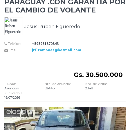
PARAGUAY .CON GARANTÍA POR
EL CAMBIO DE VOLANTE
Jesus Ruben Figueredo
Teléfono:
+595981870843
Email:
jrf_ramones@hotmail.com
Gs. 30.500.000
Ciudad:
Nro. de Anuncio:
Nro. de Visitas:
Asunción
32443
2348
Publicado el:
19/07/2026