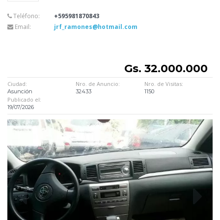
Teléfono:
+595981870843
Email:
jrf_ramones@hotmail.com
Gs. 32.000.000
Ciudad:
Nro. de Anuncio:
Nro. de Visitas:
Asunción
32433
1150
Publicado el:
19/07/2026