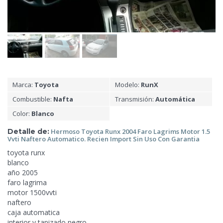
Marca:
Toyota
Modelo:
RunX
Combustible:
Nafta
Transmisión:
Automática
Color:
Blanco
Detalle de:
Hermoso Toyota Runx 2004 Faro Lagrims
Motor 1.5
Vvti Naftero Automatico. Recien Import Sin Uso Con Garantia
toyota runx
blanco
año 2005
faro lagrima
motor 1500vvti
naftero
caja automatica
interior y tapizado negro