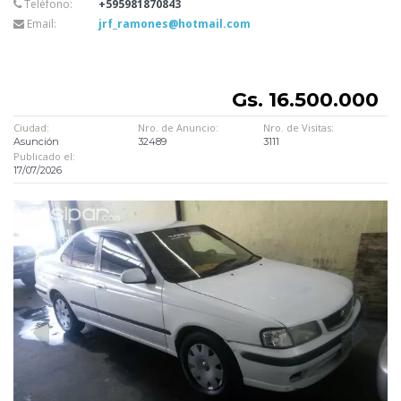
Teléfono:
+595981870843
Email:
jrf_ramones@hotmail.com
Gs. 16.500.000
Ciudad:
Nro. de Anuncio:
Nro. de Visitas:
Asunción
32489
3111
Publicado el:
17/07/2026