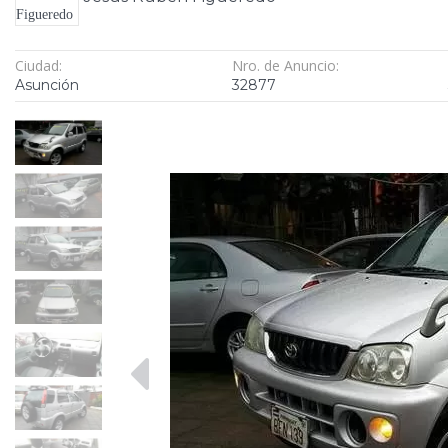
Ciudad:
Nro. de Anuncio:
Asunción
32877