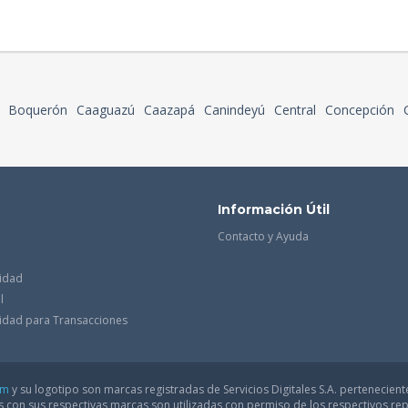
Boquerón
Caaguazú
Caazapá
Canindeyú
Central
Concepción
Información Útil
Contacto y Ayuda
cidad
l
acidad para Transacciones
om
y su logotipo son marcas registradas de Servicios Digitales S.A. pertenecient
con sus respectivas marcas son utilizadas con permiso de los respectivos rep