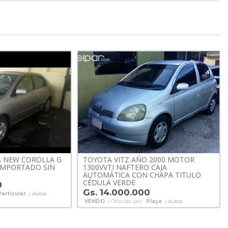
 NEW COROLLA G
TOYOTA VITZ AÑO 2000 MOTOR
 IMPORTADO SIN
1300VVTI NAFTERO CAJA
AUTOMÁTICA CON CHAPA TITULO
CÉDULA VERDE
0
Gs. 14.000.000
Particular
|
Autos
VENDO
| Ofrecido por:
Playa
|
Autos