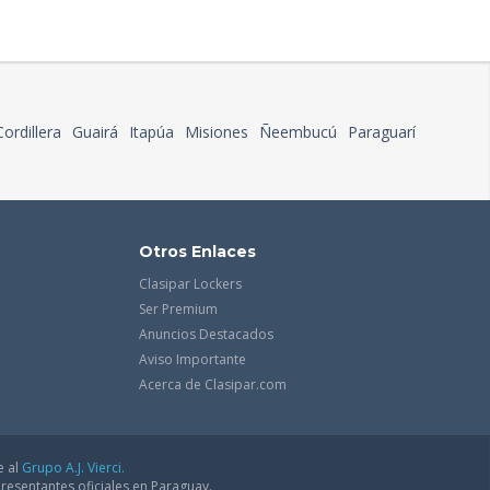
Cordillera
Guairá
Itapúa
Misiones
Ñeembucú
Paraguarí
Otros Enlaces
Clasipar Lockers
Ser Premium
Anuncios Destacados
Aviso Importante
Acerca de Clasipar.com
e al
Grupo A.J. Vierci.
resentantes oficiales en Paraguay.