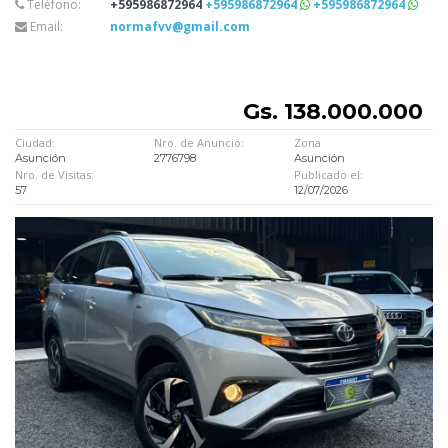
Teléfono:
+595986872964
+595986872964
+595986872964
Email:
normafvv@gmail.com
Gs. 138.000.000
Ciudad:
Nro. de Anuncio:
Zona
Asunción
2776798
Asunción
Nro. de Visitas:
Publicado el:
57
12/07/2026