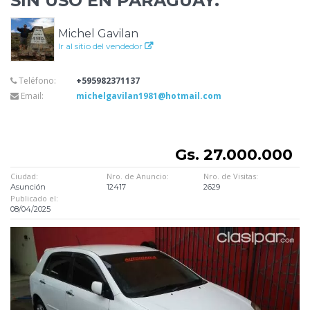
SIN USO EN PARAGUAY.
Michel Gavilan
Ir al sitio del vendedor
Teléfono:
+595982371137
Email:
michelgavilan1981@hotmail.com
Gs. 27.000.000
Ciudad:
Nro. de Anuncio:
Nro. de Visitas:
Asunción
12417
2629
Publicado el:
08/04/2025