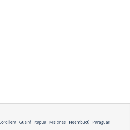
Cordillera
Guairá
Itapúa
Misiones
Ñeembucú
Paraguarí