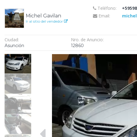
Teléfono:
+59598
Michel Gavilan
Email:
michel
Ir al sitio del vendedor
Ciudad:
Nro. de Anuncio:
Asunción
12860