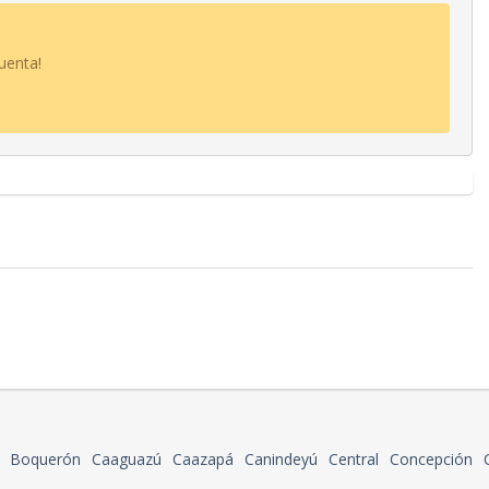
uenta!
Boquerón
Caaguazú
Caazapá
Canindeyú
Central
Concepción