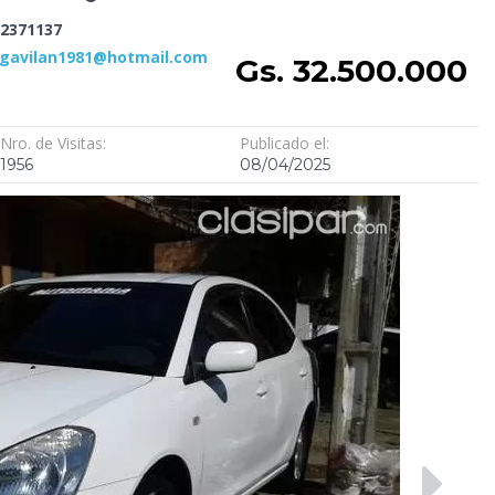
2371137
gavilan1981@hotmail.com
Gs. 32.500.000
Nro. de Visitas:
Publicado el:
1956
08/04/2025