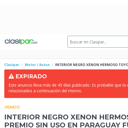
Clasipar
Motor / Autos
INTERIOR NEGRO XENON HERMOSO TOYOT
EXPIRADO
Este anuncio lleva más de 45 días publicado. Es probable que la
relacionados a continuación del mismo.
VENDO
INTERIOR NEGRO XENON HERMOS
PREMIO SIN USO
EN PARAGUAY F