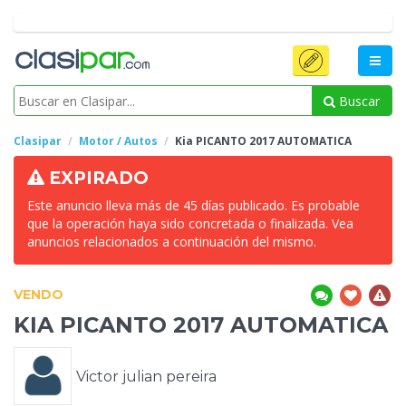
Buscar
Clasipar
Motor / Autos
Kia PICANTO 2017
AUTOMATICA
EXPIRADO
Este anuncio lleva más de 45 días publicado. Es probable
que la operación haya sido concretada o finalizada. Vea
anuncios relacionados a continuación del mismo.
VENDO
KIA PICANTO 2017
AUTOMATICA
Victor julian pereira