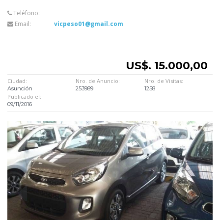
Teléfono:
Email:
vicpeso01@gmail.com
US$. 15.000,00
Ciudad:
Nro. de Anuncio:
Nro. de Visitas:
Asunción
253989
1258
Publicado el:
09/11/2016