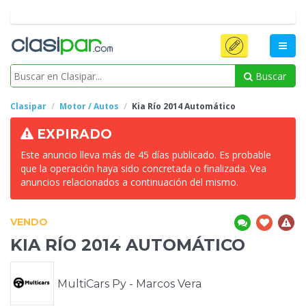
Buscar
Clasipar
Motor / Autos
Kia Río 2014
Automático
EXPIRADO
Este anuncio lleva más de 45 días publicado. Es probable
que la operación haya sido concretada o finalizada. Vea
anuncios relacionados a continuación del mismo.
VENDO
KIA RÍO 2014
AUTOMÁTICO
MultiCars Py - Marcos Vera