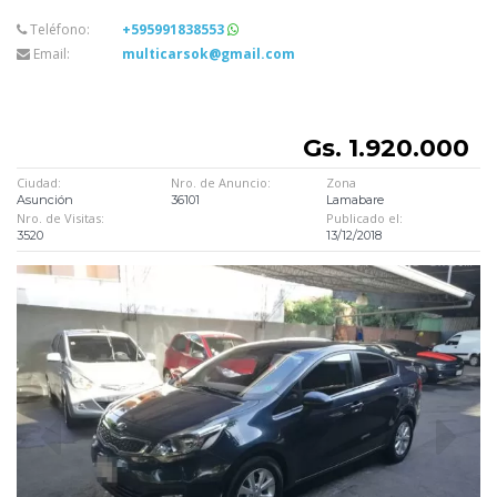
Teléfono:
+595991838553
Email:
multicarsok@gmail.com
Gs. 1.920.000
Ciudad:
Nro. de Anuncio:
Zona
Asunción
36101
Lamabare
Nro. de Visitas:
Publicado el:
3520
13/12/2018