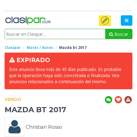
Buscar
Clasipar
Motor / Autos
Mazda
bt 2017
EXPIRADO
Este anuncio lleva más de 45 días publicado. Es probable
que la operación haya sido concretada o finalizada. Vea
anuncios relacionados a continuación del mismo.
VENDO
MAZDA
BT 2017
Christian Rosso