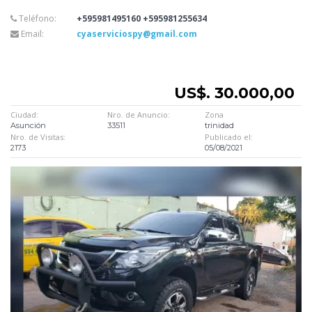
Teléfono:
+595981495160 +595981255634
Email:
cyaserviciospy@gmail.com
US$. 30.000,00
Ciudad:
Nro. de Anuncio:
Zona
Asunción
33511
trinidad
Nro. de Visitas:
Publicado el:
2173
05/08/2021