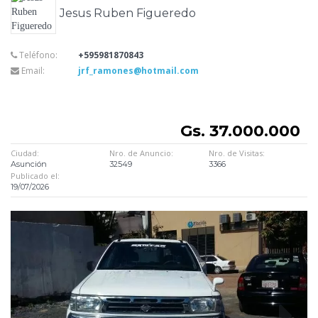
Jesus Ruben Figueredo
Teléfono:
+595981870843
Email:
jrf_ramones@hotmail.com
Gs. 37.000.000
Ciudad:
Nro. de Anuncio:
Nro. de Visitas:
Asunción
32549
3366
Publicado el:
19/07/2026