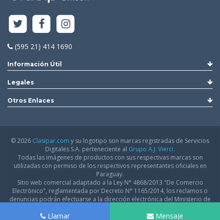
(595 21) 414 1690
Información Útil
Legales
Otros Enlaces
© 2026
Clasipar.com
y su logotipo son marcas registradas de Servicios
Digitales S.A. perteneciente al
Grupo A.J. Vierci.
Todas las imágenes de productos con sus respectivas marcas son
utilizadas con permiso de los respectivos representantes oficiales en
Paraguay.
Sitio web comercial adaptado a la Ley N° 4868/2013 "De Comercio
Electrónico", reglamentada por Decreto N° 1165/2014, los reclamos o
denuncias podrán efectuarse a la dirección electrónica del Ministerio de
Industria y Comercio:
infodgfdce@mic.gov.py
Llamar
Mensaje