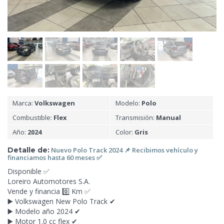
Marca:
Volkswagen
Modelo:
Polo
Combustible:
Flex
Transmisión:
Manual
Año:
2024
Color:
Gris
Detalle de:
Nuevo Polo Track 2024 📌 Recibimos vehículo y
financiamos hasta
60 meses ✅️
Disponible ✅️
Loreiro Automotores S.A.
Vende y financia 0️⃣ Km ✅️
▶️ Volkswagen New Polo Track ✔
▶️ Modelo año 2024 ✔
▶️ Motor 1.0 cc flex ✔