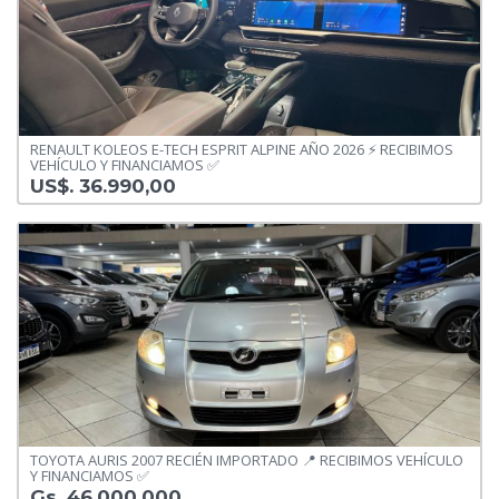
RENAULT KOLEOS E-TECH ESPRIT ALPINE AÑO 2026 ⚡️ RECIBIMOS
VEHÍCULO Y FINANCIAMOS ✅️
US$. 36.990,00
TOYOTA AURIS 2007 RECIÉN IMPORTADO 📍 RECIBIMOS VEHÍCULO
Y FINANCIAMOS ✅️
Gs. 46.000.000