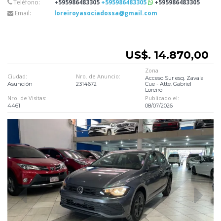
Teléfono:
+595986483305
+595986483305
+595986483305
Email:
loreiroyasociadossa@gmail.com
US$. 14.870,00
Zona
Ciudad:
Nro. de Anuncio:
Acceso Sur esq. Zavala
Asunción
2314672
Cue - Atte. Gabriel
Loreiro
Nro. de Visitas:
Publicado el:
4461
08/07/2026