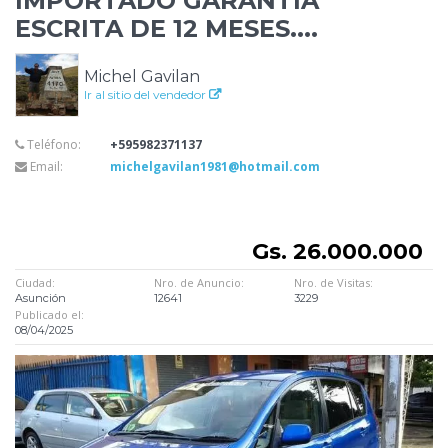
IMPORTADO GARANTIA
ESCRITA DE 12 MESES....
Michel Gavilan
Ir al sitio del vendedor
Teléfono:
+595982371137
Email:
michelgavilan1981@hotmail.com
Gs. 26.000.000
Ciudad:
Nro. de Anuncio:
Nro. de Visitas:
Asunción
12641
3229
Publicado el:
08/04/2025