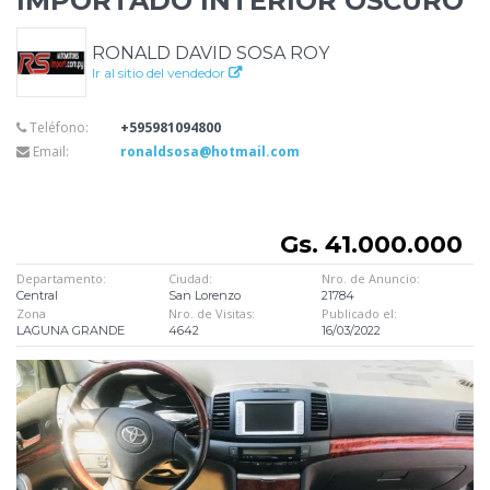
IMPORTADO INTERIOR OSCURO
RONALD DAVID SOSA ROY
Ir al sitio del vendedor
Teléfono:
+595981094800
Email:
ronaldsosa@hotmail.com
Gs. 41.000.000
Departamento:
Ciudad:
Nro. de Anuncio:
Central
San Lorenzo
21784
Zona
Nro. de Visitas:
Publicado el:
LAGUNA GRANDE
4642
16/03/2022