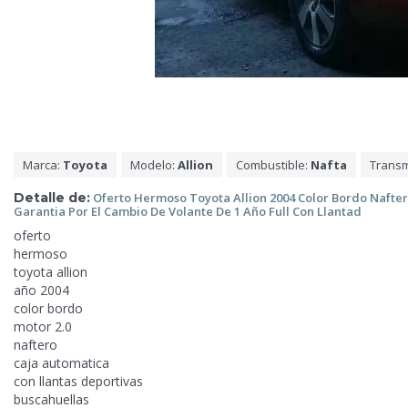
Marca:
Toyota
Modelo:
Allion
Combustible:
Nafta
Transm
Detalle de:
Oferto Hermoso Toyota Allion 2004 Color Bordo Nafte
Garantia
Por El Cambio De Volante De 1 Año Full Con Llantad
oferto
hermoso
toyota allion
año 2004
color bordo
motor 2.0
naftero
caja automatica
con llantas deportivas
buscahuellas