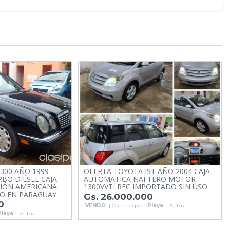
300 AÑO 1999
OFERTA TOYOTA IST AÑO 2004 CAJA
BO DIÉSEL CAJA
AUTOMATICA NAFTERO MOTOR
IÓN AMERICANA
1300VVTI REC IMPORTADO SIN USO
O EN PARAGUAY
Gs. 26.000.000
0
VENDO
| Ofrecido por:
Playa
|
Autos
Playa
|
Autos