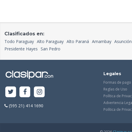
Clasificados en:
Todo Paraguay
Alto Paraguay
Alto Paraná
Amambay
Asunción
Presidente Hayes
San Pedro
Legales
Formas de pago
Reglas de Uso
Política de Priva
Advertencia Lega
(595 21) 414 1690
Política de Priv
© 2026
Clasipar.c