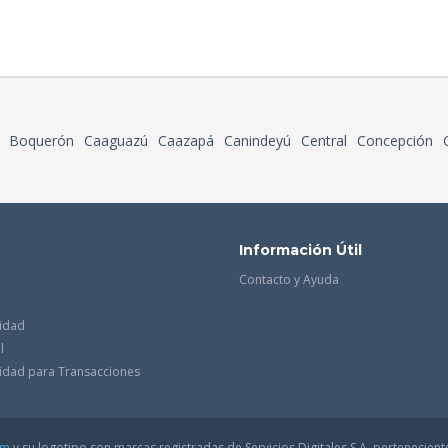
Boquerón
Caaguazú
Caazapá
Canindeyú
Central
Concepción
Información Útil
Contacto y Ayuda
cidad
l
acidad para Transacciones
om
y su logotipo son marcas registradas de Servicios Digitales S.A. pertenecient