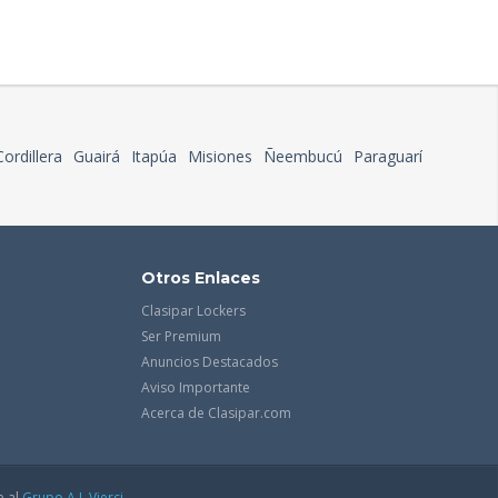
Cordillera
Guairá
Itapúa
Misiones
Ñeembucú
Paraguarí
Otros Enlaces
Clasipar Lockers
Ser Premium
Anuncios Destacados
Aviso Importante
Acerca de Clasipar.com
e al
Grupo A.J. Vierci.