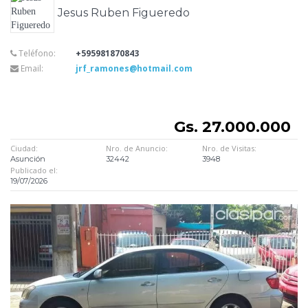
Jesus Ruben Figueredo
Teléfono:
+595981870843
Email:
jrf_ramones@hotmail.com
Gs. 27.000.000
Ciudad:
Nro. de Anuncio:
Nro. de Visitas:
Asunción
32442
3948
Publicado el:
19/07/2026