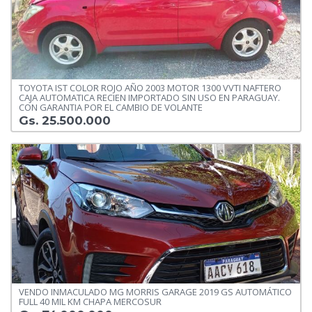
TOYOTA IST COLOR ROJO AÑO 2003 MOTOR 1300 VVTI NAFTERO
CAJA AUTOMATICA RECIEN IMPORTADO SIN USO EN PARAGUAY.
CON GARANTIA POR EL CAMBIO DE VOLANTE
Gs. 25.500.000
VENDO INMACULADO MG MORRIS GARAGE 2019 GS AUTOMÁTICO
FULL 40 MIL KM CHAPA MERCOSUR