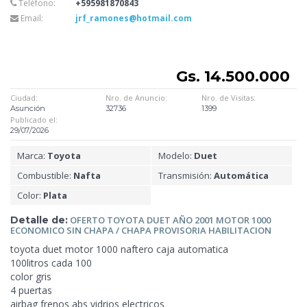
Teléfono:
+595981870843
Email:
jrf_ramones@hotmail.com
Gs. 14.500.000
Ciudad:
Nro. de Anuncio:
Nro. de Visitas:
Asunción
32736
1399
Publicado el:
29/07/2026
Marca:
Toyota
Modelo:
Duet
Combustible:
Nafta
Transmisión:
Automática
Color:
Plata
Detalle de:
OFERTO TOYOTA DUET AÑO 2001 MOTOR
1000
ECONOMICO SIN CHAPA / CHAPA PROVISORIA HABILITACION
toyota duet motor 1000 naftero caja automatica
100litros cada 100
color gris
4
puertas
airbag frenos abs vidrios electricos