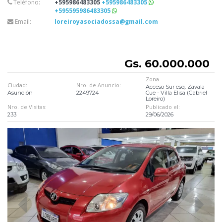
Teléfono:
+595986483305
+595986483305
+595595986483305
Email:
loreiroyasociadossa@gmail.com
Gs. 60.000.000
Zona
Ciudad:
Nro. de Anuncio:
Acceso Sur esq. Zavala
Asunción
2249724
Cue - Villa Elisa (Gabriel
Loreiro)
Nro. de Visitas:
Publicado el:
233
29/06/2026