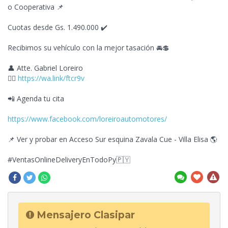
o Cooperativa 📌
Cuotas desde Gs. 1.490.000 ✔️
Recibimos su vehículo con la mejor tasación 🚘💲
👤 Atte. Gabriel Loreiro
👉🏼
https://wa.link/ftcr9v
📲 Agenda tu cita
https://www.facebook.com/loreiroautomotores/
📌 Ver y
probar en Acceso Sur esquina Zavala Cue - Villa Elisa 🌎
#VentasOnlineDeliveryEnTodoPy🇵🇾
Mensajero Clasipar