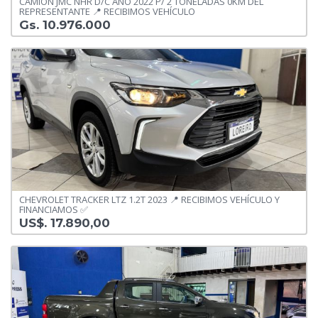
CAMIÓN JMC NHR D/C AÑO 2022 P/ 2 TONELADAS 0KM DEL
REPRESENTANTE 📍 RECIBIMOS VEHÍCULO
Gs. 10.976.000
CHEVROLET TRACKER LTZ 1.2T 2023 📍 RECIBIMOS VEHÍCULO Y
FINANCIAMOS ✅️
US$. 17.890,00