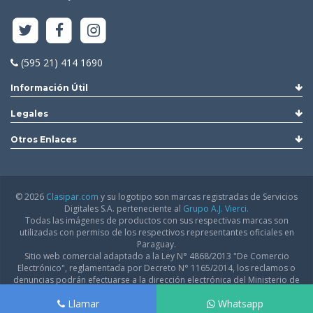
(595 21) 414 1690
Información Útil
Legales
Otros Enlaces
© 2026
Clasipar.com
y su logotipo son marcas registradas de Servicios
Digitales S.A. perteneciente al
Grupo A.J. Vierci.
Todas las imágenes de productos con sus respectivas marcas son
utilizadas con permiso de los respectivos representantes oficiales en
Paraguay.
Sitio web comercial adaptado a la Ley N° 4868/2013 "De Comercio
Electrónico", reglamentada por Decreto N° 1165/2014, los reclamos o
denuncias podrán efectuarse a la dirección electrónica del Ministerio de
Industria y Comercio:
infodgfdce@mic.gov.py
Llamar
Whatsapp