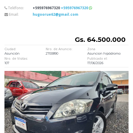
Teléfono:
+595976967320
+595976967320
Email:
hugoorue62@gmail.com
Gs. 64.500.000
Ciudad:
Nro. de Anuncio:
Zona
Asunción
2700890
Asuncion hipódromo
Nro. de Visitas:
Publicado el:
107
17/06/2026