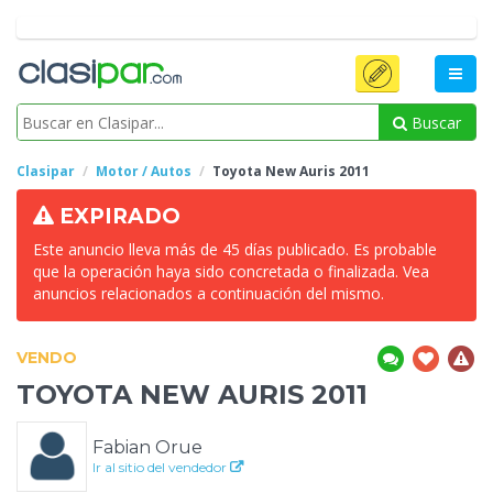
Buscar
Clasipar
Motor / Autos
Toyota New Auris
2011
EXPIRADO
Este anuncio lleva más de 45 días publicado. Es probable
que la operación haya sido concretada o finalizada. Vea
anuncios relacionados a continuación del mismo.
VENDO
TOYOTA NEW AURIS
2011
Fabian Orue
Ir al sitio del vendedor