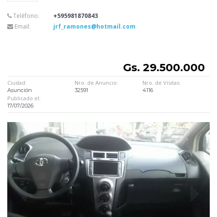
Teléfono:
+595981870843
Email:
jrf_ramones@hotmail.com
Gs. 29.500.000
Ciudad:
Nro. de Anuncio:
Nro. de Visitas:
Asunción
32591
4116
Publicado el:
17/07/2026