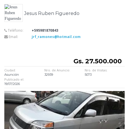
Jesus Ruben Figueredo
Teléfono:
+595981870843
Email:
jrf_ramones@hotmail.com
Gs. 27.500.000
Ciudad:
Nro. de Anuncio:
Nro. de Visitas:
Asunción
32939
5073
Publicado el:
19/07/2026