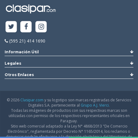
(595 21) 414 1690
Información Útil
Legales
Otros Enlaces
© 2026
Clasipar.com
y su logotipo son marcas registradas de Servicios
Digitales S.A. perteneciente al
Grupo A.J. Vierci.
Todas las imágenes de productos con sus respectivas marcas son
utilizadas con permiso de los respectivos representantes oficiales en
Paraguay.
Sitio web comercial adaptado a la Ley N° 4868/2013 "De Comercio
Electrónico", reglamentada por Decreto N° 1165/2014, los reclamos o
denuncias podrán efectuarse a la dirección electrónica del Ministerio de