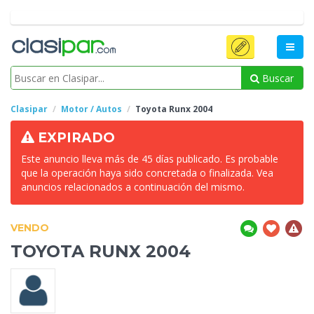
Buscar
Clasipar
Motor / Autos
Toyota Runx
2004
EXPIRADO
Este anuncio lleva más de 45 días publicado. Es probable
que la operación haya sido concretada o finalizada. Vea
anuncios relacionados a continuación del mismo.
VENDO
TOYOTA RUNX
2004