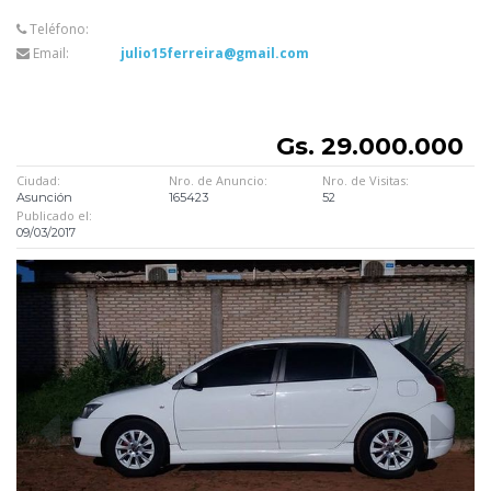
Teléfono:
Email:
julio15ferreira@gmail.com
Gs. 29.000.000
Ciudad:
Nro. de Anuncio:
Nro. de Visitas:
Asunción
165423
52
Publicado el:
09/03/2017