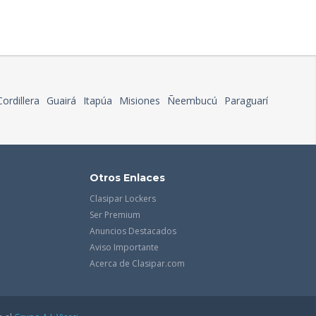
Cordillera
Guairá
Itapúa
Misiones
Ñeembucú
Paraguarí
Otros Enlaces
Clasipar Lockers
Ser Premium
Anuncios Destacados
Aviso Importante
Acerca de Clasipar.com