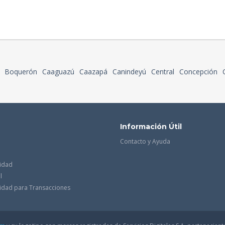
Boquerón
Caaguazú
Caazapá
Canindeyú
Central
Concepción
Información Útil
Contacto y Ayuda
cidad
l
acidad para Transacciones