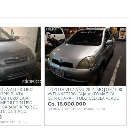
OTA ALLEX TIPO
TOYOTA VITZ AÑO 2001 MOTOR 1000
GRIS PLATA
VVTI NAFTERO CAJA AUTOMÁTICA
 NAFTERO CAJA
CON CHAPA TÍTULO CÉDULA VERDE
IMPORT SIN USO
Gs. 16.000.000
 GARANTIA POR EL
VENDO
| Ofrecido por:
Playa
|
Autos
TE .DE 1 AÑO
0
Particular
|
Autos