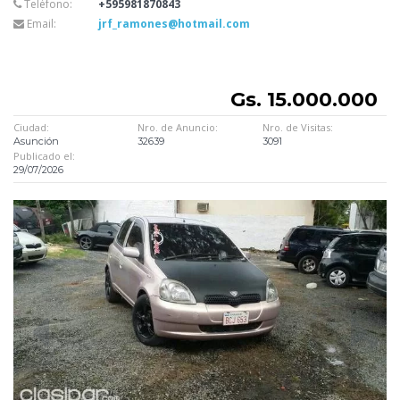
Teléfono:
+595981870843
Email:
jrf_ramones@hotmail.com
Gs. 15.000.000
Ciudad:
Nro. de Anuncio:
Nro. de Visitas:
Asunción
32639
3091
Publicado el:
29/07/2026