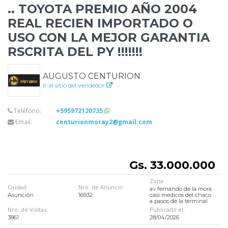
.. TOYOTA PREMIO AÑO 2004
REAL RECIEN IMPORTADO O
USO CON LA MEJOR
GARANTIA
RSCRITA DEL PY !!!!!!!
AUGUSTO CENTURION
Ir al sitio del vendedor
Teléfono:
+595972120735
Email:
centurionmoray2@gmail.com
Gs. 33.000.000
Zona
Ciudad:
Nro. de Anuncio:
av fernando de la mora
Asunción
16932
casi medicos del chaco
a pasos de la terminal
Nro. de Visitas:
Publicado el:
3861
28/04/2026