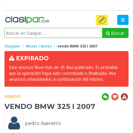
Buscar
Clasipar
Motor / Autos
vendo BMW
325 I 2007
EXPIRADO
Este anuncio lleva más de 45 días publicado. Es probable
que la operación haya sido concretada o finalizada. Vea
anuncios relacionados a continuación del mismo.
VENDO
VENDO BMW
325 I 2007
pedro Aseretto