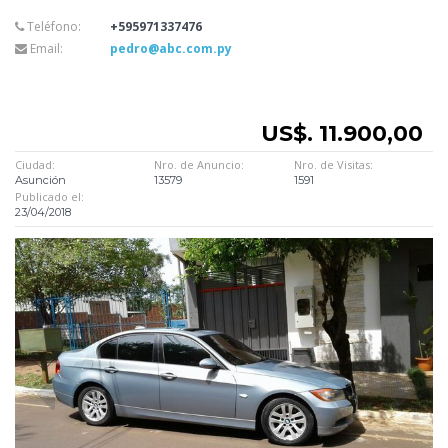
Teléfono:
+595971337476
Email:
pedro@abc.com.py
US$. 11.900,00
Ciudad:
Nro. de Anuncio:
Nro. de Visitas:
Asunción
13579
1591
Publicado el:
23/04/2018