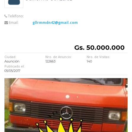
Teléfono:
Email:
gllrmmdn42@gmail.com
Gs. 50.000.000
Ciudad:
Nro. de Anuncio:
Nro. de Visitas:
Asunción
122663
140
Publicado el:
05/05/2017