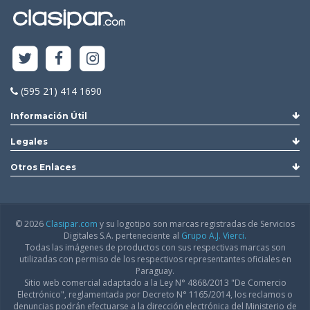
(595 21) 414 1690
Información Útil
Legales
Otros Enlaces
© 2026
Clasipar.com
y su logotipo son marcas registradas de Servicios
Digitales S.A. perteneciente al
Grupo A.J. Vierci.
Todas las imágenes de productos con sus respectivas marcas son
utilizadas con permiso de los respectivos representantes oficiales en
Paraguay.
Sitio web comercial adaptado a la Ley N° 4868/2013 "De Comercio
Electrónico", reglamentada por Decreto N° 1165/2014, los reclamos o
denuncias podrán efectuarse a la dirección electrónica del Ministerio de