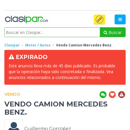
Buscar
Clasipar
Motor / Autos
Vendo Camion Mercedes
Benz.
EXPIRADO
Este anuncio lleva más de 45 días publicado. Es probable
que la operación haya sido concretada o finalizada. Vea
anuncios relacionados a continuación del mismo.
VENDO
VENDO CAMION MERCEDES
BENZ.
Guillermo Gonzalez