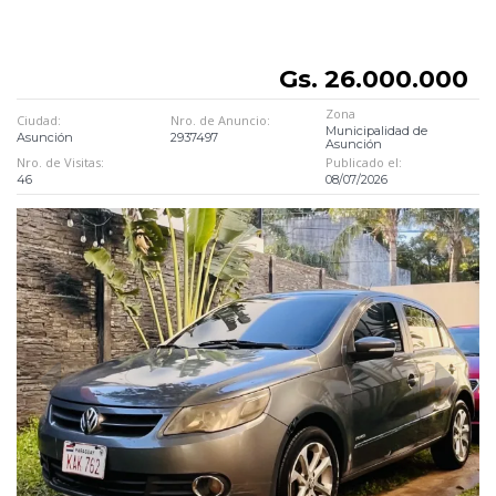
Gs. 26.000.000
Zona
Ciudad:
Nro. de Anuncio:
Municipalidad de
Asunción
2937497
Asunción
Nro. de Visitas:
Publicado el:
46
08/07/2026