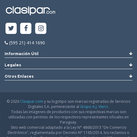
(595 21) 414 1690
Información Útil
Legales
Otros Enlaces
© 2026
Clasipar.com
y su logotipo son marcas registradas de Servicios
Digitales S.A. perteneciente al
Grupo A.J. Vierci.
Todas las imágenes de productos con sus respectivas marcas son
utilizadas con permiso de los respectivos representantes oficiales en
Paraguay.
Sitio web comercial adaptado a la Ley N° 4868/2013 "De Comercio
Electrónico", reglamentada por Decreto N° 1165/2014, los reclamos o