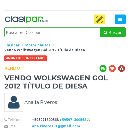
Buscar
Clasipar
Motor / Autos
Vendo Wolkswagen Gol 2012
Título de Diesa
ANUNCIO CONCRETADO
VENDO
VENDO WOLKSWAGEN GOL
2012
TÍTULO DE DIESA
Analía Riveros
Teléfono:
+595971300568
+595971300568
Email:
ana.riveros81@gmail.com