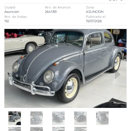
Ciudad:
Nro. de Anuncio:
Zona
Asunción
2641391
ASUNCION
Nro. de Visitas:
Publicado el:
152
15/07/2026