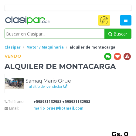
Buscar
Clasipar
Motor / Maquinaria
alquiler
de montacarga
VENDO
ALQUILER
DE MONTACARGA
Samaq Mario Orue
Ir al sitio del vendedor
Teléfono:
+595981132953 +595981132953
Email:
mario_orue@hotmail.com
Gs. 0