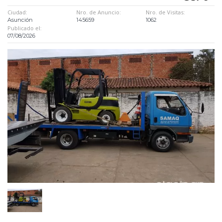
Ciudad:
Nro. de Anuncio:
Nro. de Visitas:
Asunción
145659
1062
Publicado el:
07/08/2026