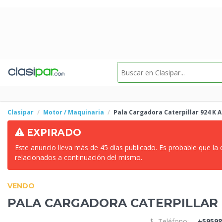
Clasipar
Motor / Maquinaria
Pala Cargadora
Caterpillar 924 K A
EXPIRADO
Este anuncio lleva más de 45 días publicado. Es probable que la
relacionados a continuación del mismo.
VENDO
PALA CARGADORA
CATERPILLAR 9
Teléfono:
+59598