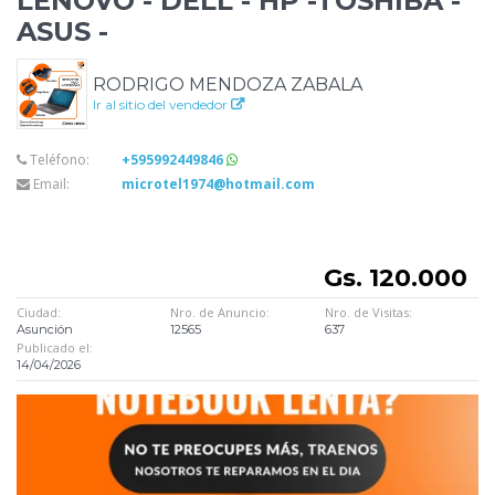
LENOVO - DELL - HP -TOSHIBA -
ASUS -
RODRIGO MENDOZA ZABALA
Ir al sitio del vendedor
Teléfono:
+595992449846
Email:
microtel1974@hotmail.com
Gs. 120.000
Ciudad:
Nro. de Anuncio:
Nro. de Visitas:
Asunción
12565
637
Publicado el:
14/04/2026