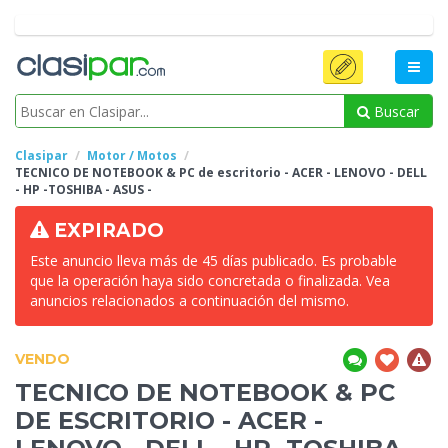
Buscar
Clasipar
Motor / Motos
TECNICO DE NOTEBOOK & PC
de escritorio - ACER - LENOVO - DELL
- HP -TOSHIBA - ASUS -
EXPIRADO
Este anuncio lleva más de 45 días publicado. Es probable
que la operación haya sido concretada o finalizada. Vea
anuncios relacionados a continuación del mismo.
VENDO
TECNICO DE NOTEBOOK & PC
DE ESCRITORIO - ACER -