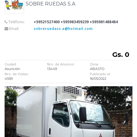
SOBRE RUEDAS S.A
Teléfono:
+59521527400 +595983459239 +595981488484
Email:
sobreruedass.a@hotmail.com
Gs. 0
Ciudad:
Nro. de Anuncio:
Zona
Asunción
13449
ABASTO
Nro. de Visitas:
Publicado el:
4559
16/05/2022