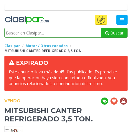
Buscar
Clasipar
Motor / Otros rodados
MITSUBISHI
CANTER REFRIGERADO 3,5 TON.
EXPIRADO
Este anuncio lleva más de 45 días publicado. Es probable
que la operación haya sido concretada o finalizada. Vea
anuncios relacionados a continuación del mismo.
VENDO
MITSUBISHI
CANTER
REFRIGERADO 3,5 TON.