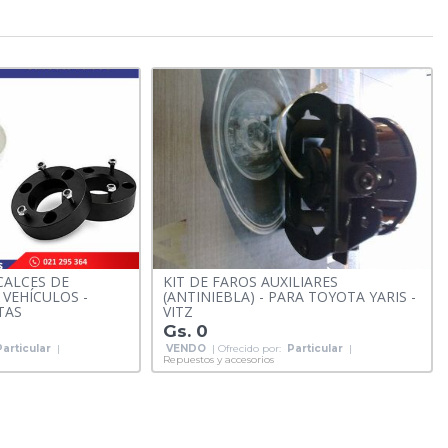
CALCES DE
KIT DE FAROS AUXILIARES
VEHÍCULOS -
(ANTINIEBLA) - PARA TOYOTA YARIS -
TAS
VITZ
Gs. 0
Particular
|
VENDO
| Ofrecido por:
Particular
|
Repuestos y accesorios