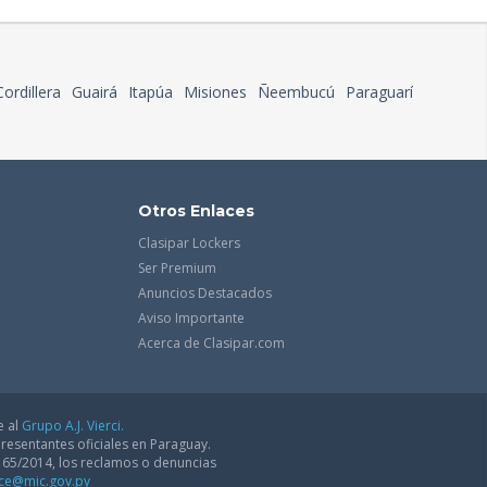
Cordillera
Guairá
Itapúa
Misiones
Ñeembucú
Paraguarí
Otros Enlaces
Clasipar Lockers
Ser Premium
Anuncios Destacados
Aviso Importante
Acerca de Clasipar.com
e al
Grupo A.J. Vierci.
resentantes oficiales en Paraguay.
165/2014, los reclamos o denuncias
dce@mic.gov.py