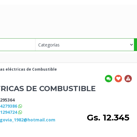
s eléctricas de
Combustible
RICAS DE
COMBUSTIBLE
295364
94279386
61294724
Gs. 12.345
egovia_1982@hotmail.com