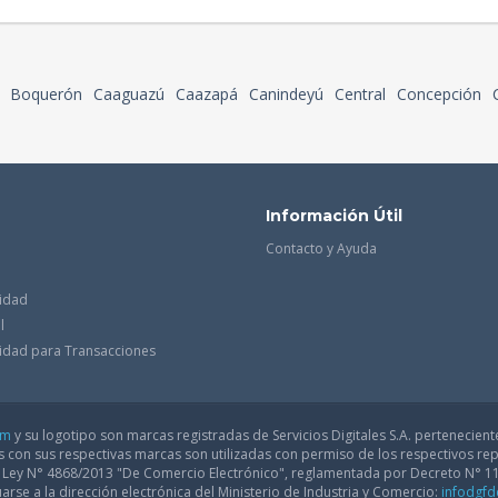
Boquerón
Caaguazú
Caazapá
Canindeyú
Central
Concepción
Información Útil
Contacto y Ayuda
cidad
l
acidad para Transacciones
om
y su logotipo son marcas registradas de Servicios Digitales S.A. pertenecient
con sus respectivas marcas son utilizadas con permiso de los respectivos rep
a Ley N° 4868/2013 "De Comercio Electrónico", reglamentada por Decreto N° 1
arse a la dirección electrónica del Ministerio de Industria y Comercio:
infodgf