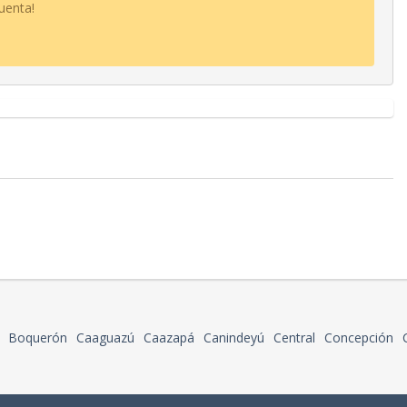
uenta!
Boquerón
Caaguazú
Caazapá
Canindeyú
Central
Concepción