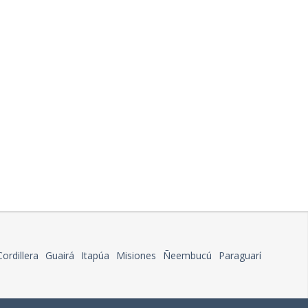
Cordillera
Guairá
Itapúa
Misiones
Ñeembucú
Paraguarí