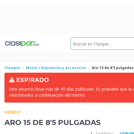
Clasipar
Motor / Repuestos y accesorios
Aro 15
de 8'5 pulgadas
EXPIRADO
Este anuncio lleva más de 45 días publicado. Es probable que la
relacionados a continuación del mismo.
VENDO
ARO 15
DE 8'5 PULGADAS
Teléfono:
+5959