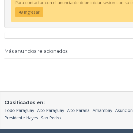
Para contactar con el anunciante debe iniciar sesion con su c
Ingresar
Más anuncios relacionados
Clasificados en:
Todo Paraguay
Alto Paraguay
Alto Paraná
Amambay
Asunción
Presidente Hayes
San Pedro