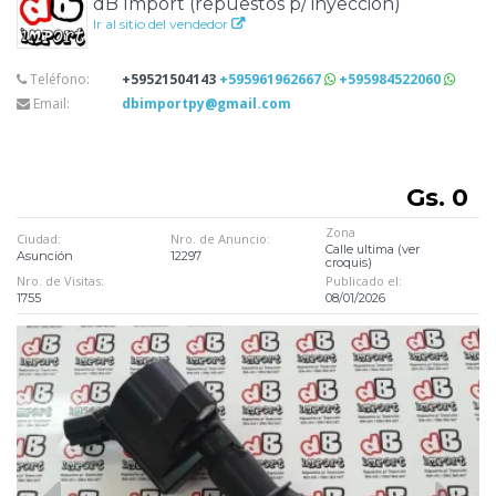
dB Import (repuestos p/ inyeccion)
Ir al sitio del vendedor
Teléfono:
+59521504143
+595961962667
+595984522060
Email:
dbimportpy@gmail.com
Gs. 0
Zona
Ciudad:
Nro. de Anuncio:
Calle ultima (ver
Asunción
12297
croquis)
Nro. de Visitas:
Publicado el:
1755
08/01/2026