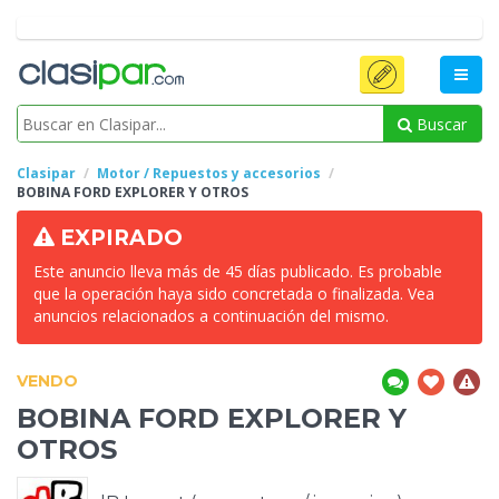
Buscar
Clasipar
Motor / Repuestos y accesorios
BOBINA FORD EXPLORER Y
OTROS
EXPIRADO
Este anuncio lleva más de 45 días publicado. Es probable
que la operación haya sido concretada o finalizada. Vea
anuncios relacionados a continuación del mismo.
VENDO
BOBINA FORD EXPLORER Y
OTROS